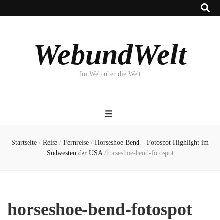
WebundWelt
Im Web über die Welt
Startseite
/
Reise
/
Fernreise
/
Horseshoe Bend – Fotospot Highlight im
Südwesten der USA
/
horseshoe-bend-fotospot
horseshoe-bend-fotospot