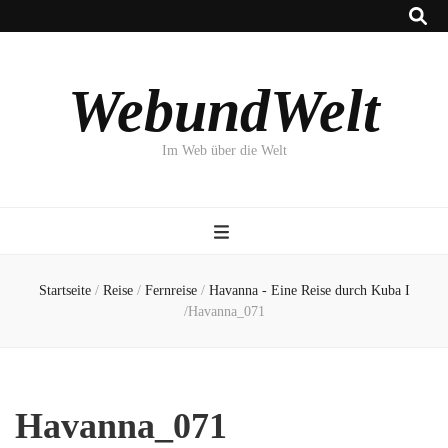
WebundWelt
Im Web über die Welt
Startseite
/
Reise
/
Fernreise
/
Havanna - Eine Reise durch Kuba I
/
Havanna_071
Havanna_071