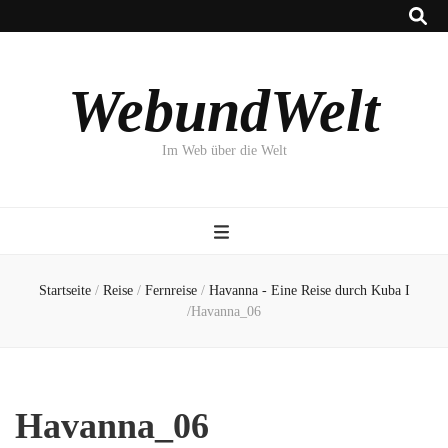
WebundWelt
Im Web über die Welt
Startseite
/
Reise
/
Fernreise
/
Havanna - Eine Reise durch Kuba I
/
Havanna_06
Havanna_06