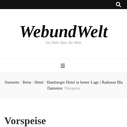
WebundWelt
Im Web über die Welt
Startseite
/
Reise
/
Hotel
/
Hamburger Hotel in bester Lage | Radisson Blu
Dammtor
/
Vorspeise
Vorspeise