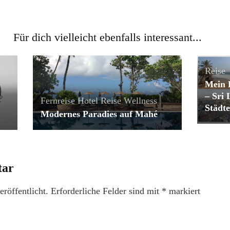
Für dich vielleicht ebenfalls interessant...
Reise
Mein 
– Sri
Fernreise
Hotel
Reise
Wellness
Städte
Modernes Paradies auf Mahé
tar
röffentlicht.
Erforderliche Felder sind mit
*
markiert