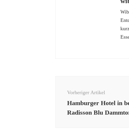
wi
Wibk
Ent
kur
Esse
Beitragsnavigation
Vorheriger Artikel
Hamburger Hotel in be
Radisson Blu Dammto