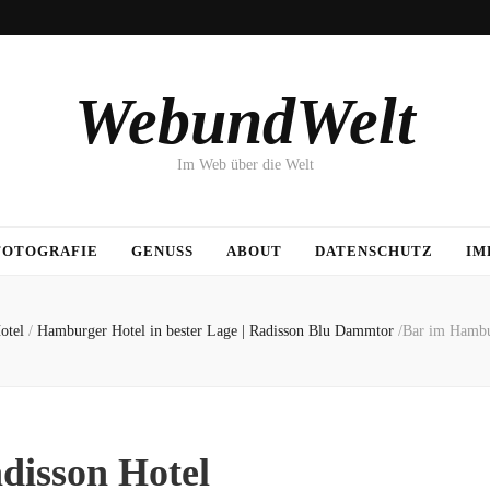
WebundWelt
Im Web über die Welt
FOTOGRAFIE
GENUSS
ABOUT
DATENSCHUTZ
IM
otel
/
Hamburger Hotel in bester Lage | Radisson Blu Dammtor
/
Bar im Hambu
disson Hotel