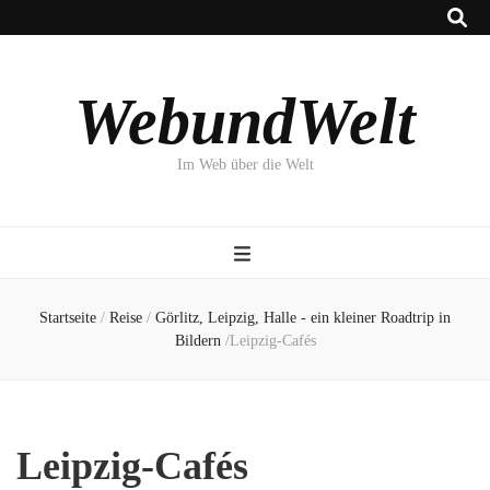
WebundWelt
Im Web über die Welt
Startseite
/
Reise
/
Görlitz, Leipzig, Halle - ein kleiner Roadtrip in
Bildern
/
Leipzig-Cafés
Leipzig-Cafés