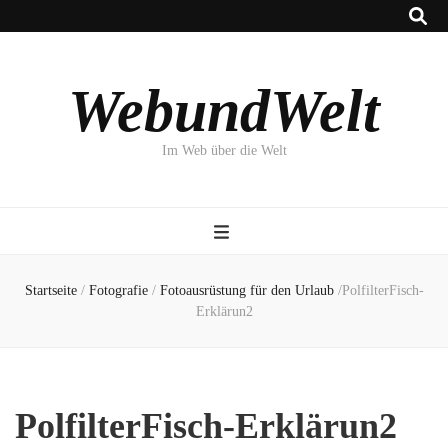
WebundWelt
Im Web über die Welt
Startseite
/
Fotografie
/
Fotoausrüstung für den Urlaub
/
PolfilterFisch-
Erklärun2
PolfilterFisch-Erklärun2