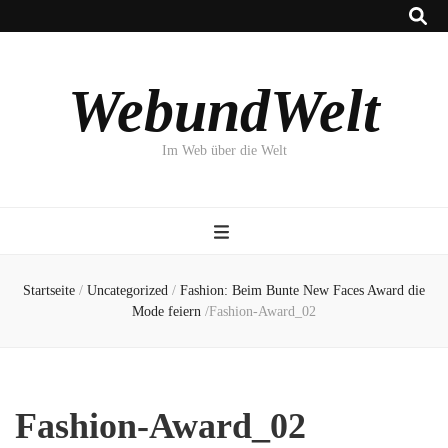
WebundWelt
Im Web über die Welt
Startseite
/
Uncategorized
/
Fashion: Beim Bunte New Faces Award die
Mode feiern
/
Fashion-Award_02
Fashion-Award_02