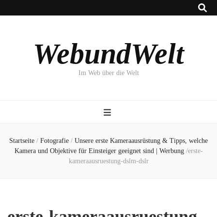
WebundWelt
Im Web über die Welt
Startseite
/
Fotografie
/
Unsere erste Kameraausrüstung & Tipps, welche
Kamera und Objektive für Einsteiger geeignet sind | Werbung
/
erste-
kameraausruestung-dslm-dslr
erste-kameraausruestung-