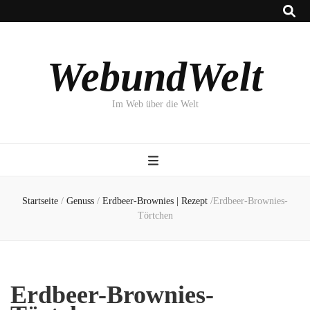
WebundWelt
Im Web über die Welt
Startseite
/
Genuss
/
Erdbeer-Brownies | Rezept
/
Erdbeer-Brownies-
Törtchen
Erdbeer-Brownies-