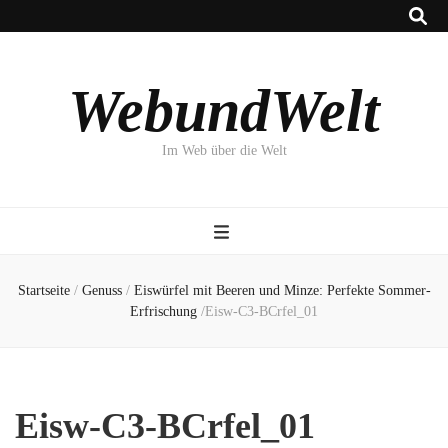
WebundWelt
Im Web über die Welt
Startseite
/
Genuss
/
Eiswürfel mit Beeren und Minze: Perfekte Sommer-
Erfrischung
/
Eisw-C3-BCrfel_01
Eisw-C3-BCrfel_01