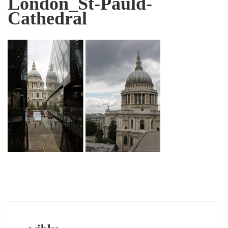
London_St-Pauld-
Cathedral