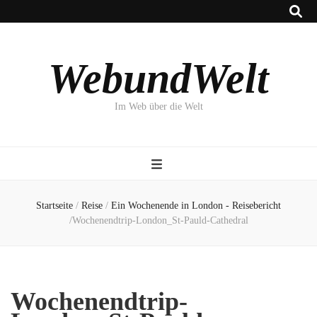
WebundWelt
Im Web über die Welt
Startseite
/
Reise
/
Ein Wochenende in London - Reisebericht
/
Wochenendtrip-London_St-Pauld-Cathedral
Wochenendtrip-