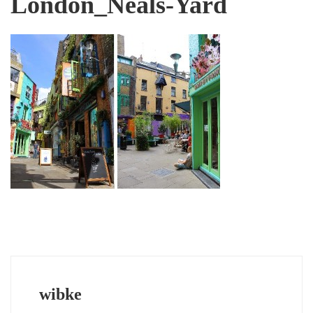
London_Neals-Yard
wibke