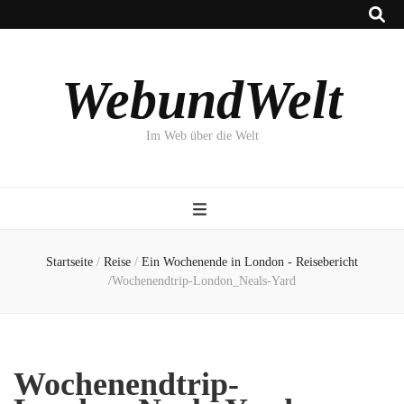
WebundWelt
Im Web über die Welt
Startseite
/
Reise
/
Ein Wochenende in London - Reisebericht
/
Wochenendtrip-London_Neals-Yard
Wochenendtrip-