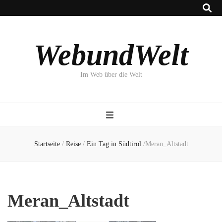
WebundWelt
Im Web über die Welt
Startseite
/
Reise
/
Ein Tag in Südtirol
/
Meran_Altstadt
Meran_Altstadt