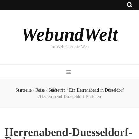
WebundWelt
Im Web über die Welt
Startseite
/
Reise
/
Städtetrip
/
Ein Herrenabend in Düsseldorf
/
Herrenabend-Duesseldorf-Rasieren
Herrenabend-Duesseldorf-