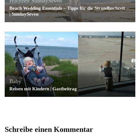
Hochzeit
SundaySeven
Beach Wedding Essentials – Tipps für die Strandhochzeit
| SundaySeven
Baby
Reisen mit Kindern | Gastbeitrag
Schreibe einen Kommentar