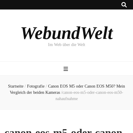
WebundWelt
Im Web über die Welt
Startseite
/
Fotografie
/
Canon EOS M5 oder Canon EOS M50? Mein
Vergleich der beiden Kameras
/
canon-eos-m5-oder-canon-eos-m50-
nahaufnahme
canon-eos-m5-oder-canon-