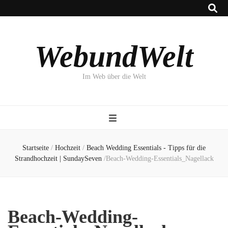
WebundWelt
Im Web über die Welt
Startseite
/
Hochzeit
/
Beach Wedding Essentials - Tipps für die
Strandhochzeit | SundaySeven
/
Beach-Wedding-Essentials_Nagellack
Beach-Wedding-