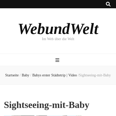
WebundWelt
Im Web über die Welt
Startseite
/
Baby
/
Babys erster Städtetrip | Video
/
Sightseeing-mit-Baby
Sightseeing-mit-Baby