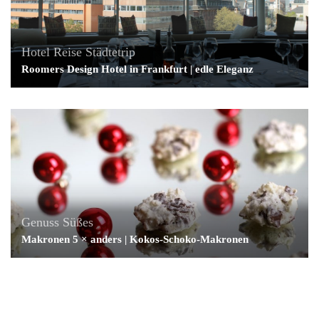
Hotel
Reise
Städtetrip
Roomers Design Hotel in Frankfurt | edle Eleganz
Genuss
Süßes
Makronen 5 × anders | Kokos-Schoko-Makronen