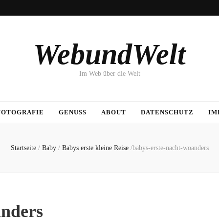
WebundWelt
Im Web über die Welt
FOTOGRAFIE
GENUSS
ABOUT
DATENSCHUTZ
IM
Startseite
/
Baby
/
Babys erste kleine Reise
/
babys-erste-nacht-woanders
anders