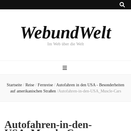
WebundWelt
Im Web über die Welt
Startseite
/
Reise
/
Fernreise
/
Autofahren in den USA - Besonderheiten
auf amerikanischen Straßen
/
Autofahren-in-den-USA_Muscle-Cars
Autofahren-in-den-