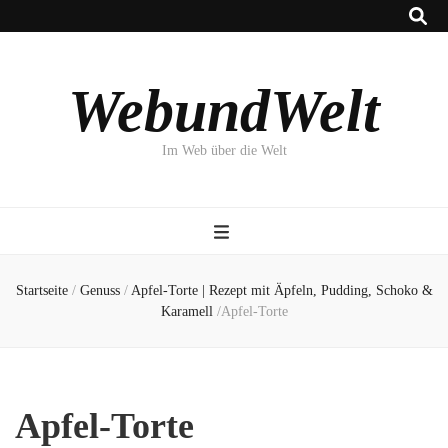
WebundWelt
Im Web über die Welt
Startseite
/
Genuss
/
Apfel-Torte | Rezept mit Äpfeln, Pudding, Schoko &
Karamell
/
Apfel-Torte
Apfel-Torte