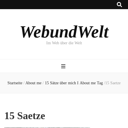
WebundWelt
Im Web über die Welt
Startseite
/
About me
/
15 Sätze über mich Ι About me Tag
/
15 Saetze
15 Saetze