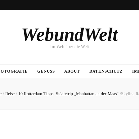
WebundWelt
Im Web über die Welt
FOTOGRAFIE
GENUSS
ABOUT
DATENSCHUTZ
IM
e
/
Reise
/
10 Rotterdam Tipps: Städtetrip „Manhattan an der Maas“
/
Skyline R