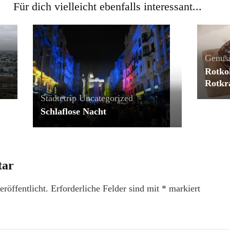
Für dich vielleicht ebenfalls interessant...
Genus
Rotkoh
Rotkr
Städtetrip
Uncategorized
Schlaflose Nacht
tar
röffentlicht.
Erforderliche Felder sind mit
*
markiert