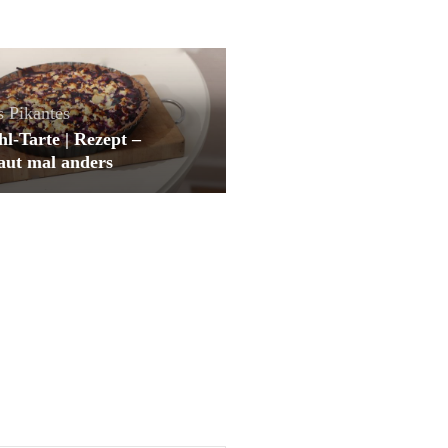
s
Pikantes
l-Tarte | Rezept –
aut mal anders