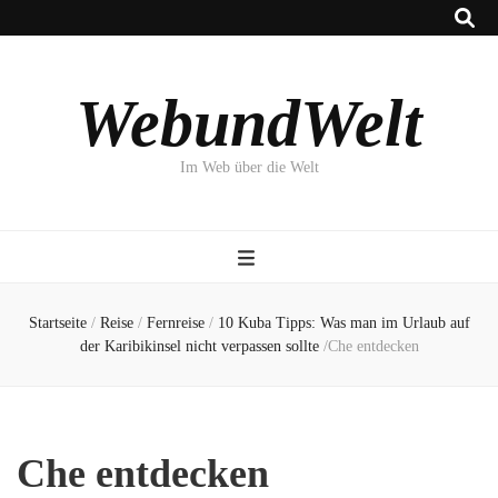
WebundWelt
Im Web über die Welt
Startseite
/
Reise
/
Fernreise
/
10 Kuba Tipps: Was man im Urlaub auf
der Karibikinsel nicht verpassen sollte
/
Che entdecken
Che entdecken