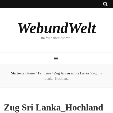
WebundWelt
Im Web über die Welt
Startseite
/
Reise
/
Fernreise
/
Zug fahren in Sri Lanka
/
Zug Sri
Lanka_Hochland
Zug Sri Lanka_Hochland