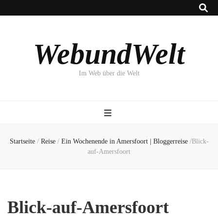
WebundWelt
Im Web über die Welt
Startseite
/
Reise
/
Ein Wochenende in Amersfoort | Bloggerreise
/
Blick-
auf-Amersfoort
Blick-auf-Amersfoort