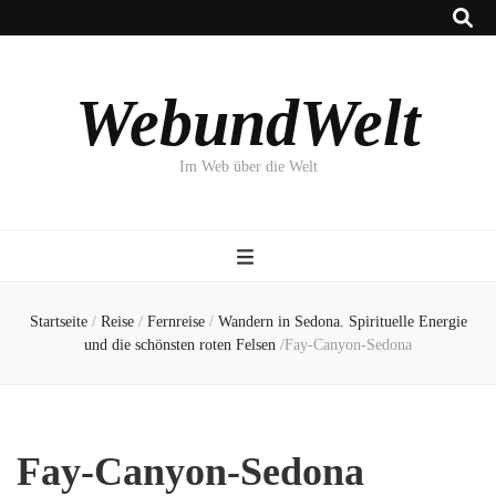
WebundWelt
Im Web über die Welt
Startseite
/
Reise
/
Fernreise
/
Wandern in Sedona. Spirituelle Energie
und die schönsten roten Felsen
/
Fay-Canyon-Sedona
Fay-Canyon-Sedona