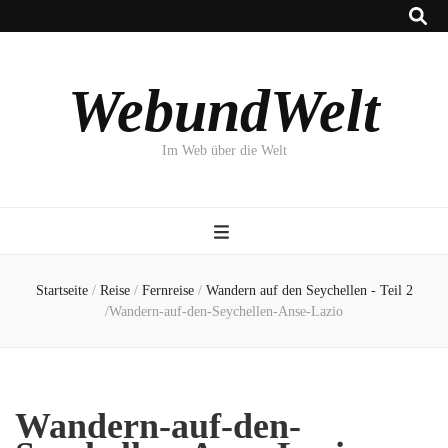
WebundWelt
Im Web über die Welt
Startseite
/
Reise
/
Fernreise
/
Wandern auf den Seychellen - Teil 2
/
Wandern-auf-den-Seychellen-Anse-Lazio
Wandern-auf-den-