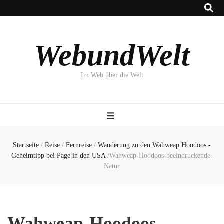
WebundWelt
Im Web über die Welt
Startseite
/
Reise
/
Fernreise
/
Wanderung zu den Wahweap Hoodoos -
Geheimtipp bei Page in den USA
/
Wahweap-Hoodoos-beeindruckende-
Natur
Wahweap-Hoodoos-