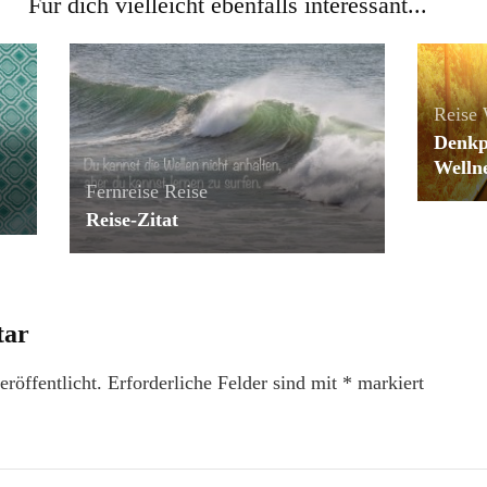
Für dich vielleicht ebenfalls interessant...
Reise
Denkp
Welln
Fernreise
Reise
Reise-Zitat
tar
röffentlicht.
Erforderliche Felder sind mit
*
markiert