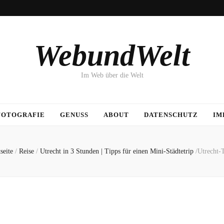
WebundWelt
Im Web über die Welt
FOTOGRAFIE
GENUSS
ABOUT
DATENSCHUTZ
IM
seite
/
Reise
/
Utrecht in 3 Stunden | Tipps für einen Mini-Städtetrip
/
Utrecht-