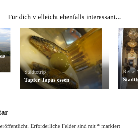
Für dich vielleicht ebenfalls interessant...
was
Reise
Städtetrip
Stadt
Tapfer Tapas essen
tar
röffentlicht.
Erforderliche Felder sind mit
*
markiert