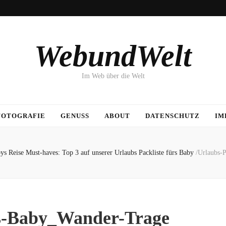
WebundWelt
Im Web über die Welt
FOTOGRAFIE
GENUSS
ABOUT
DATENSCHUTZ
IM
ys Reise Must-haves: Top 3 auf unserer Urlaubs Packliste fürs Baby
/
Urlaubs-P
rs-Baby_Wander-Trage