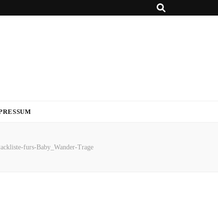
PRESSUM
ackliste-furs-Baby_Wander-Trage