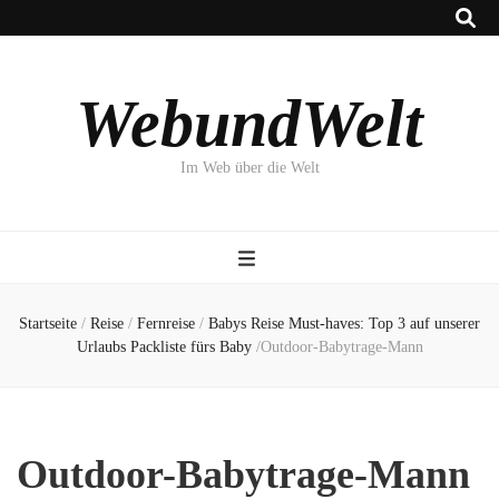
WebundWelt
Im Web über die Welt
Startseite
/
Reise
/
Fernreise
/
Babys Reise Must-haves: Top 3 auf unserer
Urlaubs Packliste fürs Baby
/
Outdoor-Babytrage-Mann
Outdoor-Babytrage-Mann