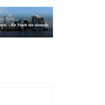
ise
Reise
rk – die Stadt die niemals
t