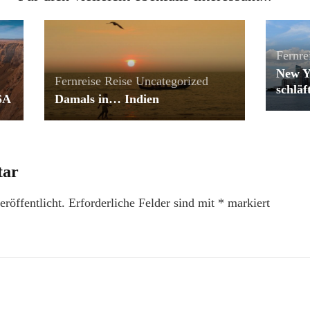
Fernre
New Yo
Fernreise
Reise
Uncategorized
schläf
SA
Damals in… Indien
tar
röffentlicht.
Erforderliche Felder sind mit
*
markiert