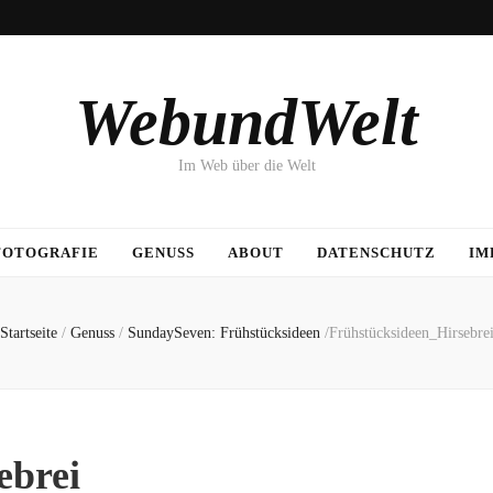
WebundWelt
Im Web über die Welt
FOTOGRAFIE
GENUSS
ABOUT
DATENSCHUTZ
IM
Startseite
/
Genuss
/
SundaySeven: Frühstücksideen
/
Frühstücksideen_Hirsebre
ebrei