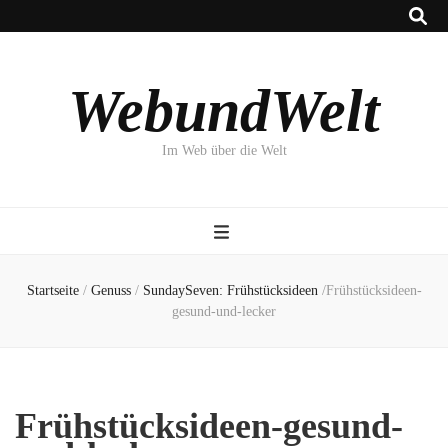
WebundWelt
Im Web über die Welt
Startseite
/
Genuss
/
SundaySeven: Frühstücksideen
/
Frühstücksideen-
gesund-und-lecker
Frühstücksideen-gesund-