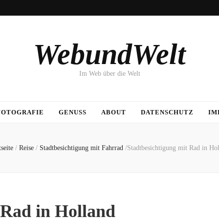
WebundWelt
Im Web über die Welt
FOTOGRAFIE
GENUSS
ABOUT
DATENSCHUTZ
IM
tseite
/
Reise
/
Stadtbesichtigung mit Fahrrad
/
Stadtbesichtigung mit Rad in Ho
 Rad in Holland