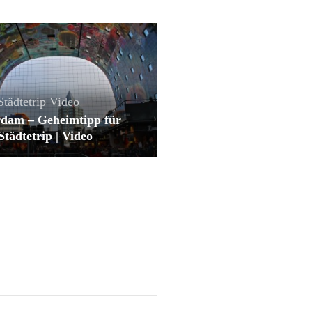
Städtetrip
Video
rdam – Geheimtipp für
Städtetrip | Video