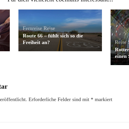
Fernreise
Reise
h
Route 66 – fühlt sich so die
Reise
Freiheit an?
Rotte
einen 
tar
röffentlicht.
Erforderliche Felder sind mit
*
markiert