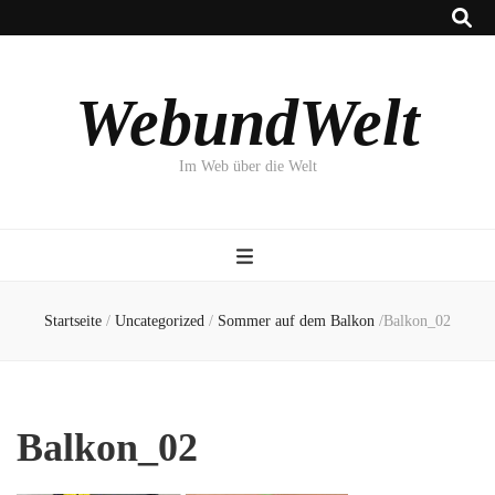
WebundWelt
Im Web über die Welt
Startseite
/
Uncategorized
/
Sommer auf dem Balkon
/
Balkon_02
Balkon_02