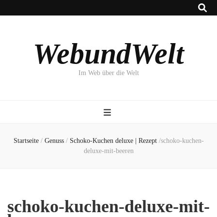
WebundWelt
Im Web über die Welt
Startseite
/
Genuss
/
Schoko-Kuchen deluxe | Rezept
/
schoko-kuchen-
deluxe-mit-beeren
schoko-kuchen-deluxe-mit-