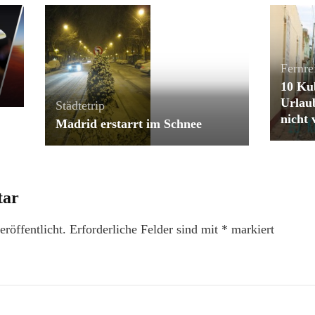
Fernre
10 Ku
Urlaub
Städtetrip
nicht 
Madrid erstarrt im Schnee
tar
röffentlicht.
Erforderliche Felder sind mit
*
markiert