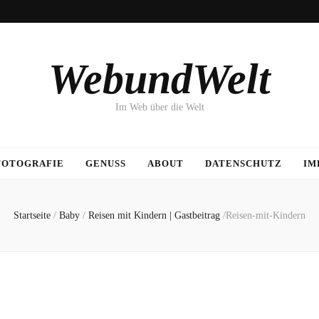
WebundWelt
Im Web über die Welt
FOTOGRAFIE
GENUSS
ABOUT
DATENSCHUTZ
IM
Startseite
/
Baby
/
Reisen mit Kindern | Gastbeitrag
/
Reisen-mit-Kindern