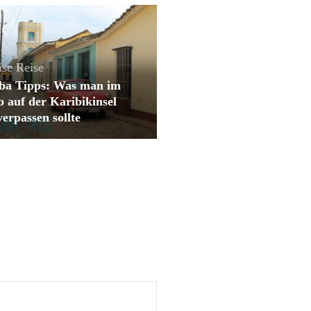
ise
Reise
ba Tipps: Was man im
 auf der Karibikinsel
verpassen sollte