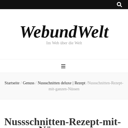
WebundWelt
Im Web über die Welt
Startseite
/
Genuss
/
Nussschnitten deluxe | Rezept
/
Nussschnitten-Rezept-
mit-ganzen-Nüssen
Nussschnitten-Rezept-mit-