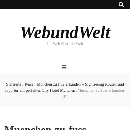
WebundWelt
Im Web über die Welt
Startseite
/
Reise
/
München zu Fuß erkunden – Sightseeing Routen und
Tipp für ein perfektes City Hotel München
/
Muenchen-zu-fuss-erkunden-
37
Muenchen-zu-fuss-