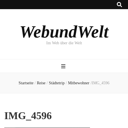
WebundWelt
Im Web über die Welt
Startseite
/
Reise
/
Städtetrip
/
Mitbewohner
/
IMG_4596
IMG_4596