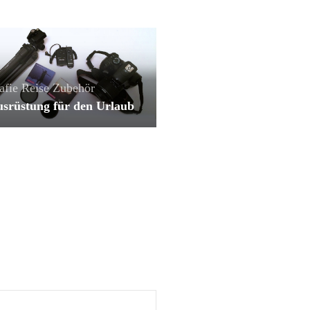
afie
Reise
Zubehör
usrüstung für den Urlaub