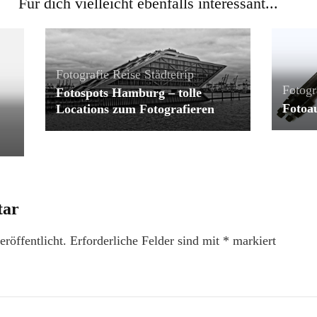
Für dich vielleicht ebenfalls interessant...
Fotografie
Reise
Städtetrip
Fotogr
Fotospots Hamburg – tolle
Fotoa
Locations zum Fotografieren
tar
röffentlicht.
Erforderliche Felder sind mit
*
markiert