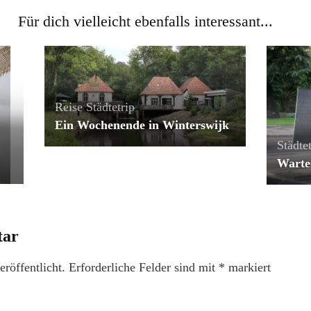
Für dich vielleicht ebenfalls interessant...
Reise
Städtetrip
Ein Wochenende in Winterswijk
Städtet
Warte
tar
röffentlicht.
Erforderliche Felder sind mit
*
markiert