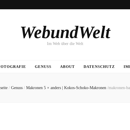
WebundWelt
Im Web über die Welt
FOTOGRAFIE
GENUSS
ABOUT
DATENSCHUTZ
IM
seite
/
Genuss
/
Makronen 5 × anders | Kokos-Schoko-Makronen
/
makronen-ba