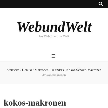
WebundWelt
Im Web über die Welt
Startseite
/
Genuss
/
Makronen 5 × anders | Kokos-Schoko-Makronen
/
kokos-makronen
kokos-makronen