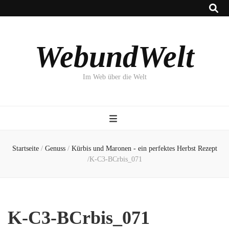
WebundWelt
Im Web über die Welt
Startseite
/
Genuss
/
Kürbis und Maronen - ein perfektes Herbst Rezept
/
K-C3-BCrbis_071
K-C3-BCrbis_071