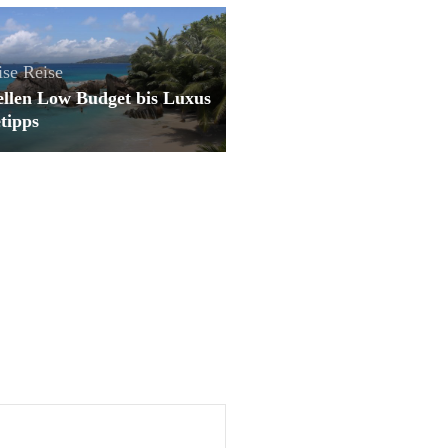
ise
Reise
ellen Low Budget bis Luxus
etipps