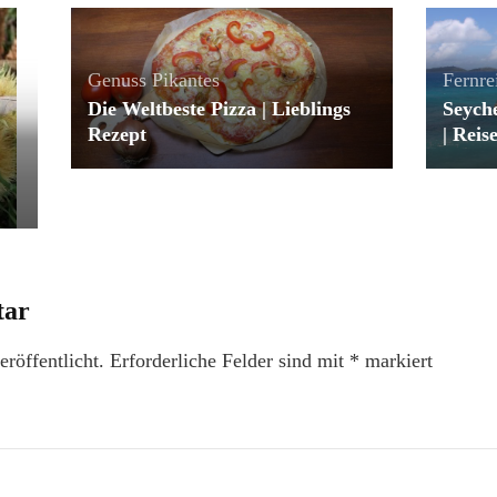
Genuss
Pikantes
Fernre
Die Weltbeste Pizza | Lieblings
Seych
Rezept
| Reis
tar
röffentlicht.
Erforderliche Felder sind mit
*
markiert