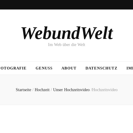
WebundWelt
Im Web über die Welt
FOTOGRAFIE
GENUSS
ABOUT
DATENSCHUTZ
IM
Startseite
/
Hochzeit
/
Unser Hochzeitsvideo
/
Hochzeitsvideo