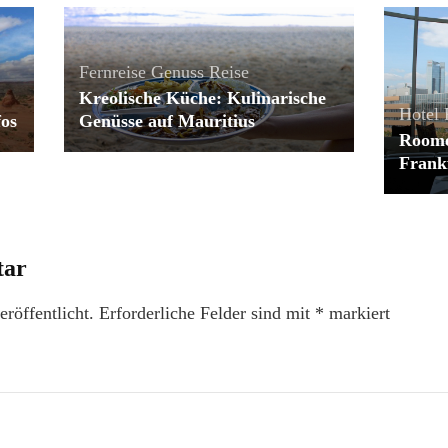
Fernreise
Genuss
Reise
Kreolische Küche: Kulinarische
Hotel
fos
Genüsse auf Mauritius
Roome
Frankf
tar
röffentlicht.
Erforderliche Felder sind mit
*
markiert