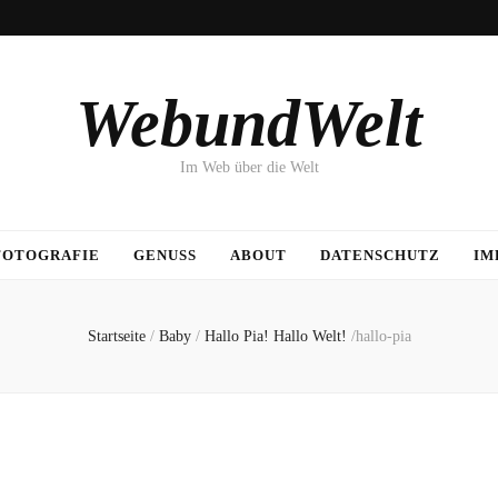
WebundWelt
Im Web über die Welt
FOTOGRAFIE
GENUSS
ABOUT
DATENSCHUTZ
IM
Startseite
/
Baby
/
Hallo Pia! Hallo Welt!
/
hallo-pia