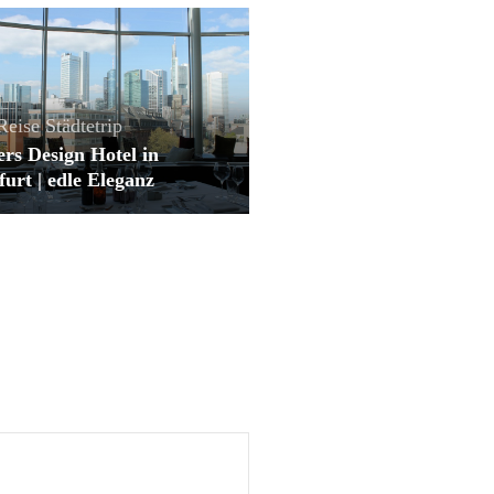
Reise
Städtetrip
rs Design Hotel in
urt | edle Eleganz