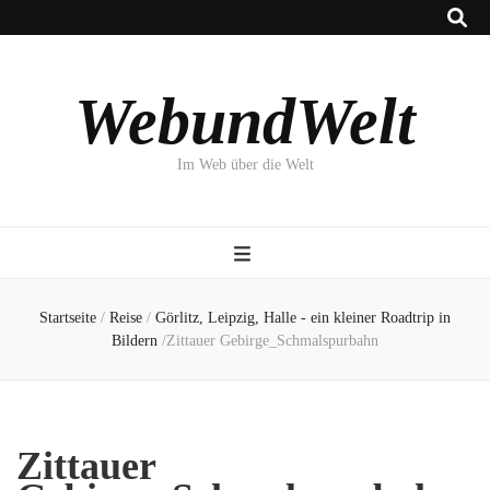
WebundWelt
Im Web über die Welt
Startseite
/
Reise
/
Görlitz, Leipzig, Halle - ein kleiner Roadtrip in
Bildern
/
Zittauer Gebirge_Schmalspurbahn
Zittauer