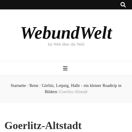
WebundWelt
Im Web über die Welt
Startseite
/
Reise
/
Görlitz, Leipzig, Halle - ein kleiner Roadtrip in
Bildern
/
Goerlitz-Altstadt
Goerlitz-Altstadt