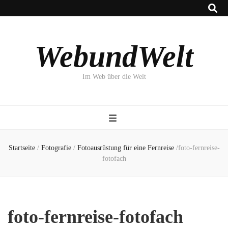
WebundWelt
Im Web über die Welt
Startseite
/
Fotografie
/
Fotoausrüstung für eine Fernreise
/
foto-fernreise-
fotofach
foto-fernreise-fotofach